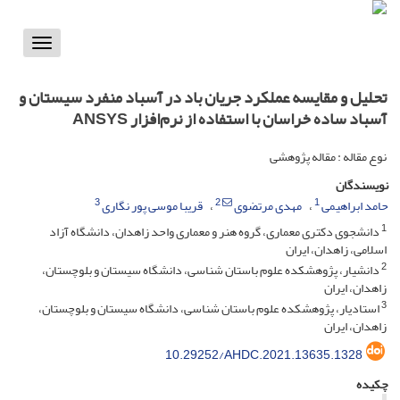
Toggle
vigation
تحلیل و مقایسه عملکرد جریان باد در آسباد‌ منفرد سیستان و
آسباد ساده خراسان با استفاده از نرم‌افزار ANSYS
نوع مقاله : مقاله پژوهشی
نویسندگان
3
2
1
حامد ابراهیمی
مهدی مرتضوی
قریبا موسی پور نگاری
1
دانشجوی دکتری معماری، گروه هنر و معماری واحد زاهدان، دانشگاه آزاد
اسلامی، زاهدان، ایران
2
دانشیار، پژوهشکده علوم باستان شناسی، دانشگاه سیستان و بلوچستان،
زاهدان، ایران
3
استادیار، پژوهشکده علوم باستان شناسی، دانشگاه سیستان و بلوچستان،
زاهدان، ایران
10.29252/AHDC.2021.13635.1328
چکیده