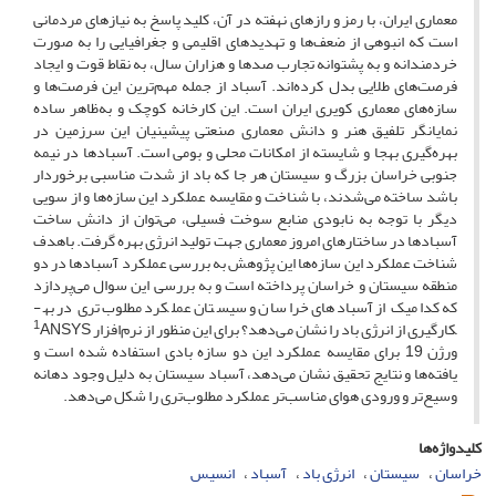
معماری ایران، با رمز و رازهای نهفته در آن، کلید پاسخ به نیازهای مردمانی
است که انبوهی از ضعف‌ها و تهدیدهای اقلیمی و جغرافیایی را به صورت
خردمندانه و به پشتوانه تجارب صدها و هزاران سال، به نقاط قوت و ایجاد
فرصت‌های طلایی بدل کرده‌اند. آسباد از جمله مهم‌ترین این فرصت‌ها و
سازه‌های معماری کویری ایران است. این کارخانه کوچک و به‌ظاهر ساده
نمایانگر تلفیق هنر و دانش معماری صنعتی پیشینیان این سرزمین در
بهره‌گیری به­جا و شایسته از امکانات محلی و بومی است. آسبادها در نیمه
جنوبی خراسان بزرگ و سیستان هر جا که باد از شدت مناسبی برخوردار
باشد ساخته می‌شدند، با شناخت و مقایسه عملکرد این سازه‌ها و از سویی
دیگر با توجه به نابودی منابع سوخت فسیلی، می‌توان از دانش ساخت
آسبادها در ساختارهای امروز معماری جهت تولید انرژی بهره‌ گرفت. باهدف
شناخت عملکرد این سازه‌ها این پژوهش به بررسی عملکرد آسبادها در دو
منطقه سیستان و خراسان پرداخته است و به بررسی این سوال می‌پردازد
که کدامیک از آسبادهای خراسان و سیستان عملکرد مطلوب‌تری در به­
1
کارگیری از انرژی باد را نشان می‌دهد؟ برای این منظور از نرم‌افزار
ANSYS
ورژن 19 برای مقایسه عملکرد این دو سازه بادی استفاده شده است و
یافته‌ها و نتایج تحقیق نشان می‌دهد، آسباد سیستان به دلیل وجود دهانه
وسیع‌تر و ورودی هوای مناسب‌تر عملکرد مطلوب‌تری را شکل می‌دهد.
کلیدواژه‌ها
خراسان
سیستان
انرژی باد
آسباد
انسیس