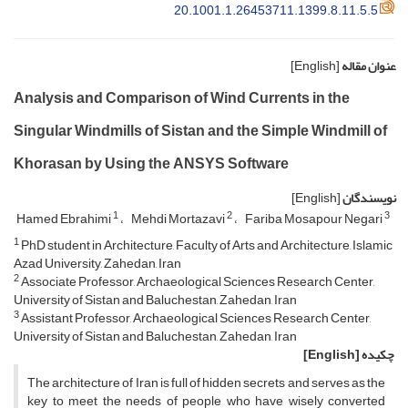
20.1001.1.26453711.1399.8.11.5.5
عنوان مقاله
[English]
Analysis and Comparison of Wind Currents in the
Singular Windmills of Sistan and the Simple Windmill of
Khorasan by Using the ANSYS Software
نویسندگان
[English]
1
2
3
Hamed Ebrahimi
Mehdi Mortazavi
Fariba Mosapour Negari
1
PhD student in Architecture, Faculty of Arts and Architecture, Islamic
Azad University, Zahedan, Iran
2
Associate Professor, Archaeological Sciences Research Center,
University of Sistan and Baluchestan, Zahedan, Iran
3
Assistant Professor, Archaeological Sciences Research Center,
University of Sistan and Baluchestan, Zahedan, Iran
چکیده
[English]
The architecture of Iran is full of hidden secrets and serves as the
key to meet the needs of people who have wisely converted