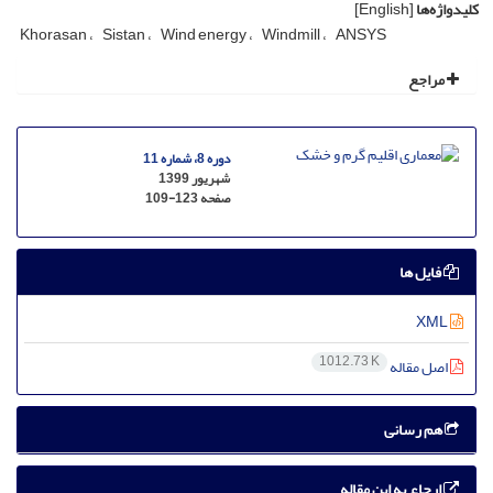
کلیدواژه‌ها
[English]
Khorasan
Sistan
Wind energy
Windmill
ANSYS
مراجع
دوره 8، شماره 11
شهریور 1399
صفحه
109-123
فایل ها
XML
1012.73 K
اصل مقاله
هم رسانی
ارجاع به این مقاله