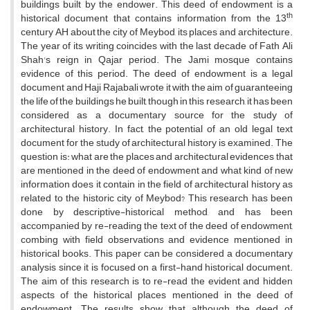
buildings built by the endower. This deed of endowment is a
th
historical document that contains information from the 13
century AH about the city of Meybod, its places and architecture.
The year of its writing coincides with the last decade of Fath Ali
Shah's reign in Qajar period. The Jami mosque contains
evidence of this period. The deed of endowment is a legal
document and Haji Rajabali wrote it with the aim of guaranteeing
the life of the buildings he built, though in this research, it has been
considered as a documentary source for the study of
architectural history. In fact, the potential of an old legal text
document for the study of architectural history is examined. The
question is: what are the places and architectural evidences that
are mentioned in the deed of endowment and what kind of new
information does it contain in the field of architectural history as
related to the historic city of Meybod? This research has been
done by descriptive-historical method, and has been
accompanied by re-reading the text of the deed of endowment,
combing with field observations and evidence mentioned in
historical books. This paper can be considered a documentary
analysis since it is focused on a first-hand historical document.
The aim of this research is to re-read the evident and hidden
aspects of the historical places mentioned in the deed of
endowment. The results show that although the deed of