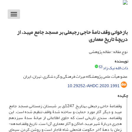
Toggle
vigation
بازخوانی وقف نامۀ حاجی رجبعلی بر مسجد جامع میبد، از
دریچۀ تاریخ معماری
نوع مقاله : مقاله پژوهشی
نویسنده
ذات الله نیک زاد
عضو هیأت علمی پژوهشگاه میراث فرهنگی و گردشگری، تهران، ایران
10.29252/AHDC.2020.1991
چکیده
وقف­نامۀ حاجی رجبعلی به­تاریخ 1247ق بر شبستان زمستانی مسجد جامع
میبد و دیگر آثار مورد حمایت و ساخته شدۀ واقف تنظیم شده است. این
وقف­نامه، سندی تاریخی است که حاوی اطلاعاتی از میانۀ سدۀ سیزدهم
هجری دربارۀ شهر میبد، اماکن و آثار معماری آن است. تاریخ وقف­نامه هم­
زمان با دهۀ آخر حکومت فتحعلی شاه قاجار است و روشن کردن سیمای