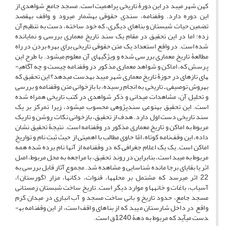
کهن شهر میبد در این دورۀ تاریخی پراهمیت است. مسجد جامع شواهدی از
این دوره دارد. وقف­نامه، سندی حقوقی به­شمار می­رود و واقف به­قصد
تضمین حیات شبستان و بناهای دیگری، که خود ساخته، دست به تنظیم آن
زده؛ اما در این تحقیق در مقام یک سند تاریخِ معماری بررسی و نمایانده
شده است. در واقع استعداد یک متن حقوقی تاریخی برای بهره بردن در راه
مطالعۀ تاریخ معماری بررسی شده و ویژگی­های آن معلوم می­شود. با طرح این
پرسش که، اماکن و شواهد معماری مذکور در وقف­نامه چیست و چه آگاهی­
های تازه­ای در حوزۀ تاریخ معماریِ شهر میبد به­دست می­دهد؟ این تحقیق که
به­روش توصیفی ـ تاریخی به انجام رسیده، با بازخوانی متن وقف­نامه و بررسی
و تحلیل آن، مشاهدات میدانی و ذکر شواهدی در کتب تاریخی همراه شده
است. این تحقیق به­نوعی سندپژوهی محسوب می­شود، زیرا تمرکز بر یک
سند تاریخی دست اول دارد. هدف از تحقیق، بازخوانی نکات روشن و تاریک
مربوط به اماکن و تاریخ معماری مذکور در وقف­نامه است. نتیجۀ تحقیق نشان
داده، این وقف‌نامه کوتاه، امّا حاوی مطالب با اهمیتی از حیث ثبتِ نام و تواریخِ
اماکن است. یک یک اعلام جغرافی که در وقف­نامه از آن­ها نام برده شده همه
مربوط به میبد است، بنابراین در روند تحقیق، با مراجعه به محل مربوط، اصل
اثر یا بقایای برجا مانده شناسایی و مشاهده شد. مجموع آثار قابل بررسی به
22 اثر می­رسد که مشتمل بر محله­ها، قنوات، دکان­ها، مزار (گورستان)،
آسیاب، باغات و خانه­ها و موارد دیگر است. تاریخ ساخت شبستان زمستانی
مسجد جامع، حدود تاریخ و بانی ساخت مسجد و آب انباری در میدان کَرَم
واقع در داخل شارستان میبد که از بناهای واقف است، از این وقف­نامه به­
دست می­آید که مربوط به دهۀ 1240ق است.