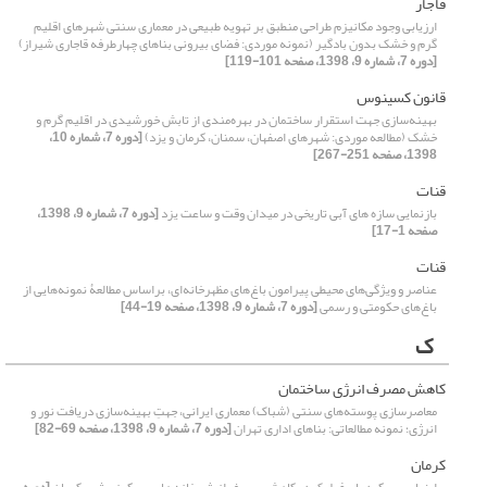
قاجار
ارزیابی وجود مکانیزم طراحی منطبق بر تهویه طبیعی در معماری سنتی شهرهای اقلیم
گرم و خشک بدون بادگیر (نمونه موردی: فضای بیرونی بناهای چهارطرفه قاجاری شیراز)
[دوره 7، شماره 9، 1398، صفحه 101-119]
قانون کسینوس
بهینه‌سازی جهت استقرار ساختمان در بهره‌مندی از تابش خورشیدی در اقلیم گرم و
خشک (مطالعه موردی: شهرهای اصفهان، سمنان، کرمان و یزد)
[دوره 7، شماره 10،
1398، صفحه 251-267]
قنات
بازنمایی سازه های آبی تاریخی در میدان وقت و ساعت یزد
[دوره 7، شماره 9، 1398،
صفحه 1-17]
قنات
عناصر و ویژگی‌های محیطی پیرامون باغ‌های مظهرخانه‌ای، براساس مطالعۀ نمونه‌هایی از
باغ‌های حکومتی و رسمی
[دوره 7، شماره 9، 1398، صفحه 19-44]
ک
کاهش مصرف انرژی ساختمان
معاصرسازی پوسته‌های سنتی (شباک) معماری ایرانی، جهتِ بهینه‌سازی دریافت نور و
انرژی؛ نمونه مطالعاتی: بناهای اداری تهران
[دوره 7، شماره 9، 1398، صفحه 69-82]
کرمان