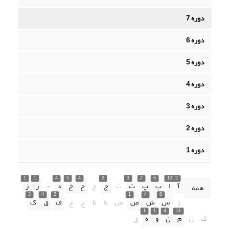
دوره 7
دوره 6
دوره 5
دوره 4
دوره 3
دوره 2
دوره 1
1
1
4
5
4
2
3
2
6
13
2
آ
ا
ب
پ
ت
ث
ج
چ
ح
خ
د
ذ
ر
ز
همه
3
4
2
1
4
8
ژ
س
ش
ص
ض
ط
ظ
ع
غ
ف
ق
ک
1
1
4
11
گ
ل
م
ن
و
ه
ی