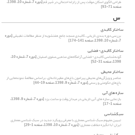
طراحی الگوی اسکان موقت پس از زلزله احتمالی در شهر قم
[دوره 7، شماره 10، 1398،
صفحه 71-93]
س
ساختار کالبدی
بررسی دوره بندی تاریخی ـ کالبدی مسجد جامع هفتشویه از منظر مطالعات تطبیقی
[دوره
7، شماره 10، 1398، صفحه 141-174]
ساختار کالبدی- فضایی
گونه‌شناسی کالبدی- فضایی آرامگاه‌های مذهبی صفوی اصفهان
[دوره 7، شماره 10،
1398، صفحه 31-52]
ساختار محیطی
عناصر و ویژگی‌های محیطی پیرامون باغ‌های مظهرخانه‌ای، براساس مطالعۀ نمونه‌هایی از
باغ‌های حکومتی و رسمی
[دوره 7، شماره 9، 1398، صفحه 19-44]
سازه­ های آبی
بازنمایی سازه های آبی تاریخی در میدان وقت و ساعت یزد
[دوره 7، شماره 9، 1398،
صفحه 1-17]
سبک­شناسی
تبیین مفهوم سبک شناسی معماری با معرفی رویکرد جدید در سبک شناسی معماری
ایران (با انگیزه حفاظت معماری)
[دوره 7، شماره 10، 1398، صفحه 1-29]
سبک­شناسی معماری