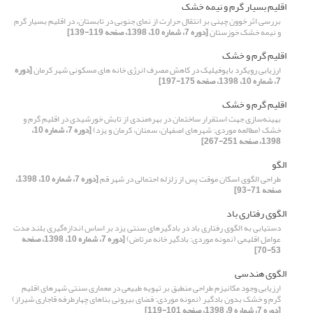
اقلیم بسیار گرم و نیمه خشک
بررسی اثر خوون چینی بر انتقال حرارت از نمای جنوبی در تابستان، در اقلیم بسیار گرم
و نیمه خشک خوزستان
[دوره 7، شماره 10، 1398، صفحه 119-139]
اقلیم گرم­ و خشک
ارزیابی رویکرد بایوفیلیک در کاهش مصرف انرژی خانه های مسکونی شهر کرمان
[دوره
7، شماره 10، 1398، صفحه 175-197]
اقلیم گرم و خشک
بهینه‌سازی جهت استقرار ساختمان در بهره‌مندی از تابش خورشیدی در اقلیم گرم و
خشک (مطالعه موردی: شهرهای اصفهان، سمنان، کرمان و یزد)
[دوره 7، شماره 10،
1398، صفحه 251-267]
الگو
طراحی الگوی اسکان موقت پس از زلزله احتمالی در شهر قم
[دوره 7، شماره 10، 1398،
صفحه 71-93]
الگوی رفتاری باد
دستیابی به الگوی رفتاری باد در بادگیرهای سنتی یزد بر اساس اندازه‌گیری بلند مدت
عوامل اقلیمی (نمونه موردی: بادگیر خانه مرتاض)
[دوره 7، شماره 10، 1398، صفحه
53-70]
الگوی هندسی
ارزیابی وجود مکانیزم طراحی منطبق بر تهویه طبیعی در معماری سنتی شهرهای اقلیم
گرم و خشک بدون بادگیر (نمونه موردی: فضای بیرونی بناهای چهارطرفه قاجاری شیراز)
[دوره 7، شماره 9، 1398، صفحه 101-119]