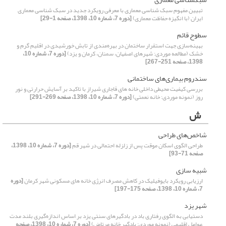
تبیین مفهوم سبک شناسی معماری با معرفی رویکرد جدید در سبک شناسی معماری
ایران (با انگیزه حفاظت معماری)
[دوره 7، شماره 10، 1398، صفحه 1-29]
سطوح قائم
بهینه‌سازی جهت استقرار ساختمان در بهره‌مندی از تابش خورشیدی در اقلیم گرم و
خشک (مطالعه موردی: شهرهای اصفهان، سمنان، کرمان و یزد)
[دوره 7، شماره 10،
1398، صفحه 251-267]
سندروم بیماری‌های ساختمانی
بررسی کیفیت محیطی داخلی خانه های قاجاری شیراز با تاکید بر آسایش حرارتی و نور
روز (نمونه موردی: خانه نعمتی)
[دوره 7، شماره 10، 1398، صفحه 269-291]
ش
شاخص‌های طراحی
طراحی الگوی اسکان موقت پس از زلزله احتمالی در شهر قم
[دوره 7، شماره 10، 1398،
صفحه 71-93]
شبیه­ سازی
ارزیابی رویکرد بایوفیلیک در کاهش مصرف انرژی خانه های مسکونی شهر کرمان
[دوره
7، شماره 10، 1398، صفحه 175-197]
شهر یزد
دستیابی به الگوی رفتاری باد در بادگیرهای سنتی یزد بر اساس اندازه‌گیری بلند مدت
عوامل اقلیمی (نمونه موردی: بادگیر خانه مرتاض)
[دوره 7، شماره 10، 1398، صفحه