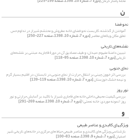
محله پامنار کرمان
[دوره 7، شماره 10، 1398، صفحه 199-225]
ن
نحو فضا
آموختن از گذشته، کاربست نحو فضای خانه عطروش و محتشم شیراز در تداوم حس
تعلق مکان ویلاهای معاصر
[دوره 7، شماره 10، 1398، صفحه 227-250]
نقشه‌های تاریخی
تبیین دامنۀ مفهوم «میدان» و طیف مصادیق آن در دورۀ قاجاریه، مبتنی بر نقشه‌های
تاریخی
[دوره 7، شماره 10، 1398، صفحه 95-118]
نمای جنوبی
بررسی اثر خوون چینی بر انتقال حرارت از نمای جنوبی در تابستان، در اقلیم بسیار گرم
و نیمه خشک خوزستان
[دوره 7، شماره 10، 1398، صفحه 119-139]
نور روز
بررسی کیفیت محیطی داخلی خانه های قاجاری شیراز با تاکید بر آسایش حرارتی و نور
روز (نمونه موردی: خانه نعمتی)
[دوره 7، شماره 10، 1398، صفحه 269-291]
و
ویژگی­های کالبدی و عناصر طبیعی
بازشناسی ویژگی های کالبدی و عناصر طبیعی حیاط های مرکزی در خانه‌های تاریخی شهر
اصفهان
[دوره 7، شماره 9، 1398، صفحه 83-100]