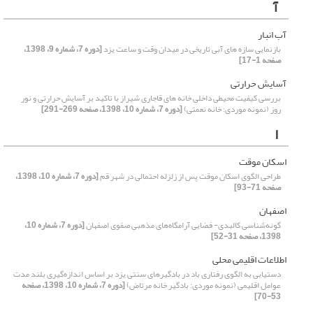
آ
آب­ انبار
بازنمایی سازه های آبی تاریخی در میدان وقت و ساعت یزد
[دوره 7، شماره 9، 1398،
صفحه 1-17]
آسایش حرارتی
بررسی کیفیت محیطی داخلی خانه های قاجاری شیراز با تاکید بر آسایش حرارتی و نور
روز (نمونه موردی: خانه نعمتی)
[دوره 7، شماره 10، 1398، صفحه 269-291]
ا
اسکان موقت
طراحی الگوی اسکان موقت پس از زلزله احتمالی در شهر قم
[دوره 7، شماره 10، 1398،
صفحه 71-93]
اصفهان
گونه‌شناسی کالبدی- فضایی آرامگاه‌های مذهبی صفوی اصفهان
[دوره 7، شماره 10،
1398، صفحه 31-52]
اطلاعات اقلیمی محلی
دستیابی به الگوی رفتاری باد در بادگیرهای سنتی یزد بر اساس اندازه‌گیری بلند مدت
عوامل اقلیمی (نمونه موردی: بادگیر خانه مرتاض)
[دوره 7، شماره 10، 1398، صفحه
53-70]