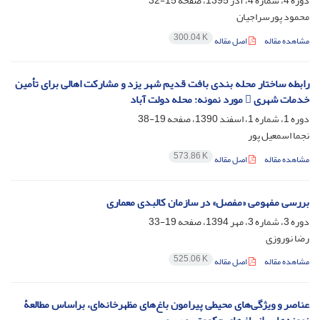
دوره 4، شماره 4، آذر 1395، صفحه
15-32
محمود پورسراجیان
300.04 K
مشاهده مقاله
اصل مقاله
رابطه ساختار محله بندی بافت قدیم شهر یزد و مشارکت اهالی برای تأمین
خدمات شهری  مورد نمونه: محله دولت آباد
دوره 1، شماره 1، اسفند 1390، صفحه
19-38
نجما اسمعیل پور
573.86 K
مشاهده مقاله
اصل مقاله
بررسی مفهومی «مفصل» در سازمان کالبدی معماری
دوره 3، شماره 3، مهر 1394، صفحه
19-33
رضا نوروزی
525.06 K
مشاهده مقاله
اصل مقاله
عناصر و ویژگی‌های محیطی پیرامون باغ‌های مظهرخانه‌ای، براساس مطالعۀ