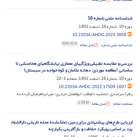
شناسنامه علمی شماره 16
دوره 10، شماره 16، اسفند 1401
10.22034/AHDC.2023.3059
809.45 K
شناسنامه علمی شماره
اصل مقاله
بررسی و مقایسه تطبیقی ویژگیهای معماری نیایشگاههای هخامنشی تا
ساسانی (مطالعه موردی: دهانه غلامان و کوه خواجه در سیستان)
دوره 10، شماره 16، اسفند 1401، صفحه
1-22
10.22034/AHDC.2022.17509.1607
زهرا سرابندی؛ جمشید داوطلب؛ ابولفضل حیدری؛ نقی ابراهیمیان کرده ده
1.99 M
مشاهده مقاله
اصل مقاله
ارزیابی طرح‌های پیشنهادی برای زمین تملک‌شده محله تاریخی دارالشفاء
یزد بر اساس رویکرد حفاظت و بازآفرینی یکپارچه