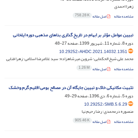
زهرا احمدی
758.28 K
مشاهده مقاله
اصل مقاله
تبیین عوامل مؤثر بر ابهام در تاریخ گذاری بناهای مذهبی دوره ایلخانی
دوره 8، شماره 11، شهریور 1399، صفحه
27-48
10.29252/AHDC.2021.14032.1351
محمد علی شیخ الحکمایی؛ شروین میرشاهزاده؛ سید غلامرضا اسلامی؛ زهرا فنایی
1.26 M
مشاهده مقاله
اصل مقاله
تثبیت مکانیکی خاک و تبیین جایگاه آن در مصالح بومی اقلیم گرم وخشک
دوره 5، شماره 6، دی 1396، صفحه
29-49
10.29252/SMB.5.6.29
منصوره درمحمدی؛ رضا رحیم نیا
905.46 K
مشاهده مقاله
اصل مقاله