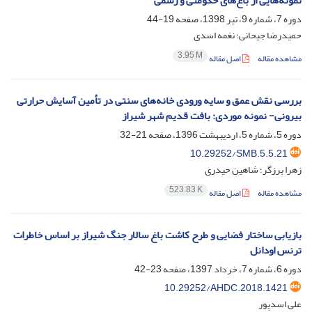
نمونه‌هایی از باغ‌های حکومتی و رسمی
دوره 7، شماره 9، تیر 1398، صفحه
19-44
حمیدرضا جیحانی؛ نغمه اسدی
3.95 M
مشاهده مقاله
اصل مقاله
بررسی نقش عمق و سایه ورودی خانه‌های سنتی در تأمین آسایش حرارتی
بیرونی- نمونه موردی: بافت قدیم شهر شیراز
دوره 5، شماره 5، اردیبهشت 1396، صفحه
21-32
10.29252/SMB.5.5.21
زهرا برزگر؛ شاهین حیدری
523.83 K
مشاهده مقاله
اصل مقاله
بازیابی ساختار فضایی و طرح کاشت باغ سالار جنگ شیراز بر اساس خاطرات
ترنس اودانل
دوره 6، شماره 7، خرداد 1397، صفحه
23-42
10.29252/AHDC.2018.1421
علی اسدپور