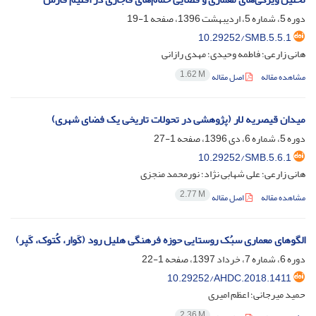
دوره 5، شماره 5، اردیبهشت 1396، صفحه
1-19
10.29252/SMB.5.5.1
هانی زارعی؛ فاطمه وحیدی؛ مهدی رازانی
1.62 M
مشاهده مقاله
اصل مقاله
میدان قیصریه لار (پژوهشی در تحولات تاریخی یک فضای شهری)
دوره 5، شماره 6، دی 1396، صفحه
1-27
10.29252/SMB.5.6.1
هانی زارعی؛ علی شهابی نژاد؛ نورمحمد منجزی
2.77 M
مشاهده مقاله
اصل مقاله
الگوهای معماری سبُک روستایی حوزه فرهنگی هلیل رود (کَوار، کُتوک، کَپر)
دوره 6، شماره 7، خرداد 1397، صفحه
1-22
10.29252/AHDC.2018.1411
حمید میرجانی؛ اعظم امیری
2.36 M