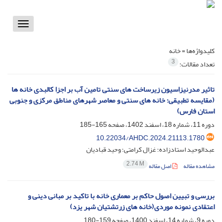
Toggle
vigation
کلیدواژه‌ها =
خانه
3
تعداد مقالات:
تاثیر مدرنیزاسیون زیرساخت های سنتی تامین آب بر اجزا کالبدی خانه ‌ها
(مقایسه تطبیقی: خانه های سنتی و معاصر شهرهای مناطق مرکزی و جنوبی
استان فارس)
دوره 11، شماره 18، اسفند 1402، صفحه
165-185
10.22034/AHDC.2024.21113.1780
عبدالوحید استادزاده؛ غزال کرامتی؛ وحید قبادیان
2.74 M
مشاهده مقاله
اصل مقاله
بررسی و تبیین اصول حاکم بر معماری خانه با تاکید بر مبانی دینی و
اعتقادی نمونه موردی(خانه های زرتشتیان شهر یزد)
دوره 9، شماره 14، اسفند 1400، صفحه
159-180