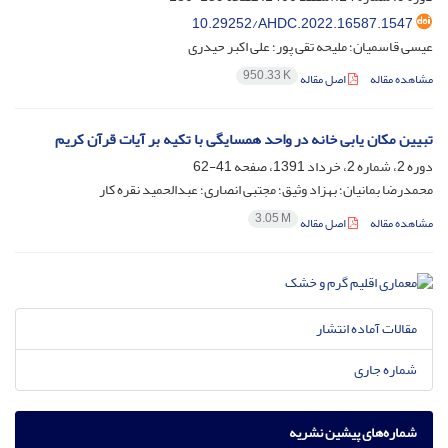
10.29252/AHDC.2022.16587.1547
عیسی قاسمیان؛ ملیحه تقی پور؛ علی اکبر حیدری
950.33 K
مشاهده مقاله
اصل مقاله
تبیین مکان یابی خانه در واحد همسایگی با تکیه بر آیات قرآن کریم
دوره 2، شماره 2، خرداد 1391، صفحه
41-62
محمدرضا بمانیان؛ بهزاد وثیق؛ مجتبی انصاری؛ عبدالحمید نقره کار
3.05 M
مشاهده مقاله
اصل مقاله
مقالات آماده انتشار
شماره جاری
شماره‌های پیشین نشریه