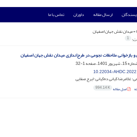
ویسندگان
ارسال مقاله
داوران
تماس با ما
 =
میدان نقش جهان اصفهان
1
ات:
و بازخوانی ملاحظات نجومی در طرح‌اندازی میدان نقش جهان اصفهان
1-32
10.22034/AHDC.2022
؛ غلامرضا کیانی ده‌کیانی؛ ایرج صفایی
994.14 K
ه
اصل مقاله