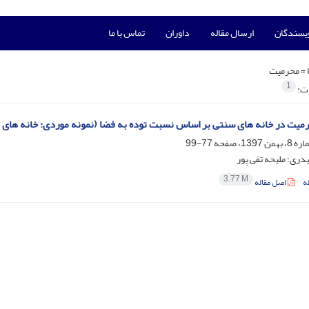
ویسندگان
ارسال مقاله
داوران
تماس با ما
 =
محرمیت
1
ات:
میت در خانه های سنتی بر اساس نسبت توده به فضا (نمونه موردی: خانه های 
77-99
یدری؛ ملیحه تقی پور
3.77 M
ه
اصل مقاله