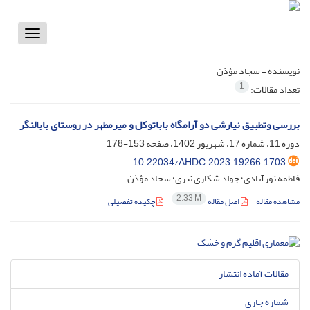
Toggle
vigation
نویسنده =
سجاد مؤذن
1
تعداد مقالات:
بررسی وتطبیق نیارشی دو آرامگاه باباتوکل و میرمطهر در روستای بابالنگر
دوره 11، شماره 17، شهریور 1402، صفحه
153-178
10.22034/AHDC.2023.19266.1703
فاطمه نورآبادی؛ جواد شکاری نیری؛ سجاد مؤذن
2.33 M
مشاهده مقاله
اصل مقاله
چکیده تفصیلی
مقالات آماده انتشار
شماره جاری