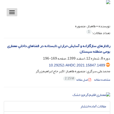
Toggle
vigation
نویسنده =
طاهباز، منصوره
1
تعداد مقالات:
رفتارهای سازگارانه و آسایش حرارتیِ تابستانه در فضاهای داخلیِ معماری
بومی منطقه سیستان
دوره 8، شماره 12، اسفند 1399، صفحه
169-196
10.29252/AHDC.2021.15847.1489
محمدعلی سرگزی؛ منصوره طاهباز؛ اکبر حاج ابراهیم زرگر
2.15 M
مشاهده مقاله
اصل مقاله
مقالات آماده انتشار