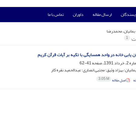
ویسندگان
ارسال مقاله
داوران
تماس با ما
بمانیان، محمدرضا
1
ات:
ن یابی خانه در واحد همسایگی با تکیه بر آیات قرآن کریم
41-62
انیان؛ بهزاد وثیق؛ مجتبی انصاری؛ عبدالحمید نقره کار
3.05 M
ه
اصل مقاله