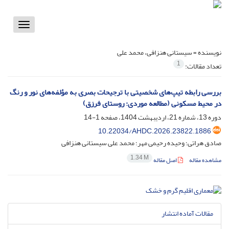
Toggle
vigation
نویسنده =
سیستانی هنزافی، محمد علی
1
تعداد مقالات:
بررسی رابطه تیپ‌های شخصیتی با ترجیحات بصری به مؤلفه‌های نور و رنگ
در محیط مسکونی (مطالعه موردی: روستای فرزق)
دوره 13، شماره 21، اردیبهشت 1404، صفحه
1-14
10.22034/AHDC.2026.23822.1886
صادق هراتی؛ وحیده رحیمی مهر؛ محمد علی سیستانی هنزافی
1.34 M
مشاهده مقاله
اصل مقاله
مقالات آماده انتشار