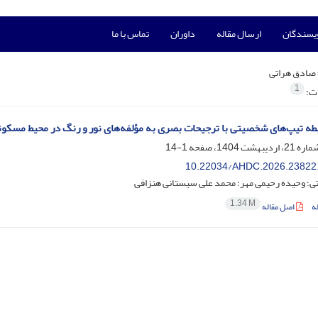
ویسندگان
ارسال مقاله
داوران
تماس با ما
صادق هراتی
1
ات:
طه تیپ‌های شخصیتی با ترجیحات بصری به مؤلفه‌های نور و رنگ در محیط مسکون
1-14
10.22034/AHDC.2026.23822
ی؛ وحیده رحیمی مهر؛ محمد علی سیستانی هنزافی
1.34 M
ه
اصل مقاله