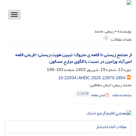
Toggle
vigation
نویسنده =
ربیعی، محمد
1
تعداد مقالات:
از مجتمع زیستی تا قلعه ی متروک؛ تبیین هویت زیستی-تاریخی قلعه
امیرآباد ورامین در نسبت با الگوی مزارع مسکون
دوره 12، شماره 19، شهریور 1403، صفحه
183-198
10.22034/AHDC.2025.22870.1854
محمد ربیعی؛ ایمان دهاقین
1.31 M
مشاهده مقاله
اصل مقاله
مقالات آماده انتشار