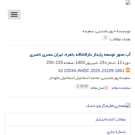
Toggle
vigation
نویسنده =
پورعابدینی، سعیده
1
تعداد مقالات:
آب محور توسعه ‌پایدار دارالخلافه باهره، تهران عصری ناصری
دوره 12، شماره 19، شهریور 1403، صفحه
225-250
10.22034/AHDC.2025.23109.1861
سعیده پورعابدینی؛ محمد اسماعیل اسماعیل جلودار
2.58 M
مشاهده مقاله
اصل مقاله
مقالات آماده انتشار
شماره جاری