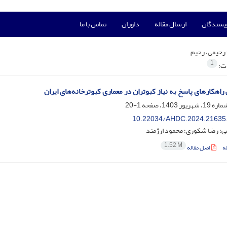
ویسندگان
ارسال مقاله
داوران
تماس با ما
رحیمی، رحیم
1
ات:
راهکارهای پاسخ به نیاز کبوتران در معماری کبوترخانه‌های ایران
1-20
10.22034/AHDC.2024.21635
ی؛ رضا شکوری؛ محمود ارژمند
1.52 M
ه
اصل مقاله