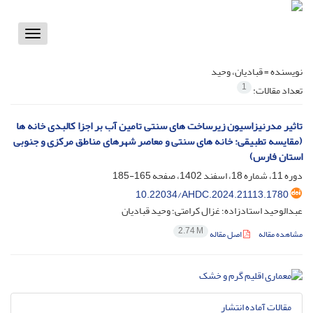
Toggle
vigation
نویسنده =
قبادیان، وحید
1
تعداد مقالات:
تاثیر مدرنیزاسیون زیرساخت های سنتی تامین آب بر اجزا کالبدی خانه ‌ها
(مقایسه تطبیقی: خانه های سنتی و معاصر شهرهای مناطق مرکزی و جنوبی
استان فارس)
دوره 11، شماره 18، اسفند 1402، صفحه
165-185
10.22034/AHDC.2024.21113.1780
عبدالوحید استادزاده؛ غزال کرامتی؛ وحید قبادیان
2.74 M
مشاهده مقاله
اصل مقاله
مقالات آماده انتشار