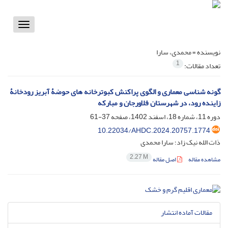
Toggle
vigation
نویسنده =
محمدی، سارا
1
تعداد مقالات:
گونه‬ شناسی معماری و الگوی پراکنش کبوترخانه های حوضۀ آبریز رودخانۀ
زاینده رود، در شهرستان‬ فلاورجان و مبارکه
دوره 11، شماره 18، اسفند 1402، صفحه
37-61
10.22034/AHDC.2024.20757.1774
ذات الله نیک زاد؛ سارا محمدی
2.27 M
مشاهده مقاله
اصل مقاله
مقالات آماده انتشار