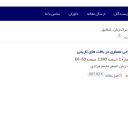
ویسندگان
ارسال مقاله
داوران
تماس با ما
ترک زبان، شقایق
1
ات:
حی معماری در بافت های تاریخی
53-66
 زبان؛ اصغر محمد مرادی
887.92 K
ه
اصل مقاله