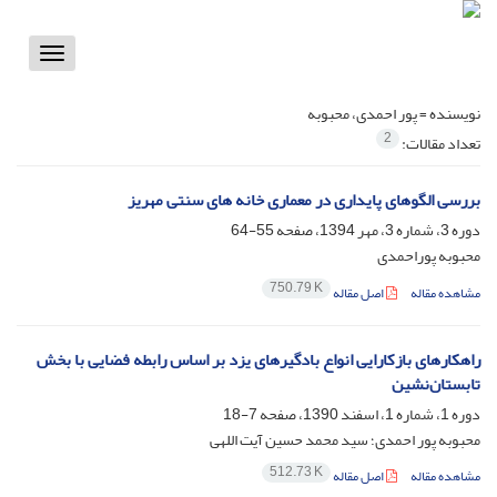
Toggle
vigation
نویسنده =
پور احمدی، محبوبه
2
تعداد مقالات:
بررسی الگوهای پایداری در معماری خانه های سنتی مهریز
دوره 3، شماره 3، مهر 1394، صفحه
55-64
محبوبه پوراحمدی
750.79 K
مشاهده مقاله
اصل مقاله
راهکارهای بازکارایی انواع بادگیرهای یزد بر اساس رابطه فضایی با بخش
تابستان‌نشین
دوره 1، شماره 1، اسفند 1390، صفحه
7-18
محبوبه پور احمدی؛ سید محمد حسین آیت اللهی
512.73 K
مشاهده مقاله
اصل مقاله