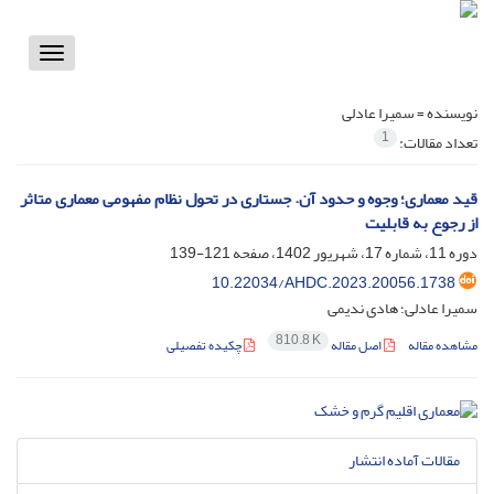
Toggle
vigation
نویسنده =
سمیرا عادلی
1
تعداد مقالات:
قید معماری؛ وجوه و حدود آن. جستاری در تحول نظام مفهومی معماری متاثر
از رجوع به قابلیت
دوره 11، شماره 17، شهریور 1402، صفحه
121-139
10.22034/AHDC.2023.20056.1738
سمیرا عادلی؛ هادی ندیمی
810.8 K
مشاهده مقاله
اصل مقاله
چکیده تفصیلی
مقالات آماده انتشار