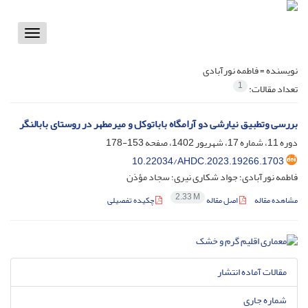
Toggle
vigation
نویسنده =
فاطمه نورآبادی
1
تعداد مقالات:
بررسی وتطبیق نیارشی دو آرامگاه باباتوکل و میرمطهر در روستای بابالنگر
دوره 11، شماره 17، شهریور 1402، صفحه
153-178
10.22034/AHDC.2023.19266.1703
فاطمه نورآبادی؛ جواد شکاری نیری؛ سجاد مؤذن
2.33 M
مشاهده مقاله
اصل مقاله
چکیده تفصیلی
مقالات آماده انتشار
شماره جاری