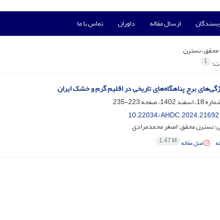
ویسندگان
ارسال مقاله
داوران
تماس با ما
محقق، نسترن
1
ات:
گی‌های برج پناهگاه‌های تاریخی در اقلیم گرم و خشک ایران
223-235
10.22034/AHDC.2024.21692
؛ نسترن محقق؛ اصغر محمدمرادی
1.47 M
ه
اصل مقاله