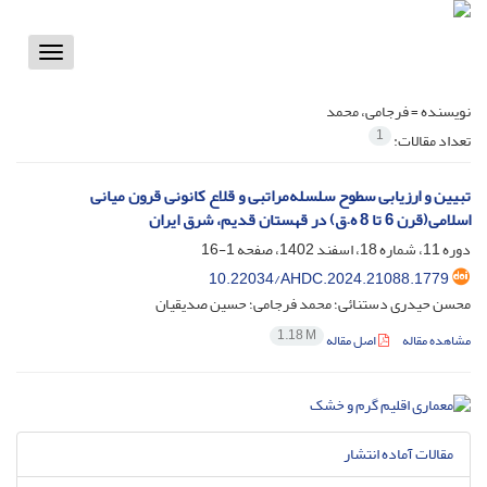
Toggle
vigation
نویسنده =
فرجامی، محمد
1
تعداد مقالات:
تبیین و ارزیابی سطوح سلسله‌مراتبی و قلاع کانونی قرون میانی
اسلامی(قرن 6 تا 8 ه.ق) در قهستان قدیم، شرق ایران
دوره 11، شماره 18، اسفند 1402، صفحه
1-16
10.22034/AHDC.2024.21088.1779
محسن حیدری دستنائی؛ محمد فرجامی؛ حسین صدیقیان
1.18 M
مشاهده مقاله
اصل مقاله
مقالات آماده انتشار