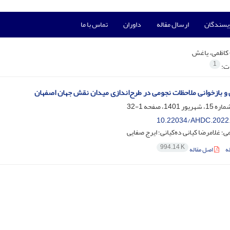
ویسندگان
ارسال مقاله
داوران
تماس با ما
کاظمی، یاغش
1
ات:
و بازخوانی ملاحظات نجومی در طرح‌اندازی میدان نقش جهان اصفهان
1-32
10.22034/AHDC.2022
؛ غلامرضا کیانی ده‌کیانی؛ ایرج صفایی
994.14 K
ه
اصل مقاله