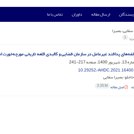
ویسندگان
ارسال مقاله
داوران
تماس با ما
سقایی، بصیرا
1
ات:
فه‌های پدافند غیرعامل در سازمان فضایی و کالبدی قلعه تاریخی مورچه‌خورت ا
217-241
10.29252/AHDC.2021.16400
اجلو؛ بصیرا سقایی
3.35 M
ه
اصل مقاله