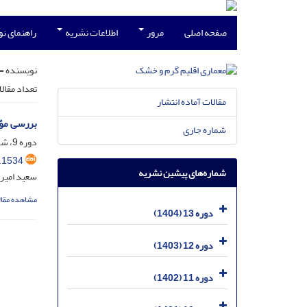
صفحه اصلی
مرور
اطلاعات نشریه
راهنمای ن
نویسنده =
تعداد مقال
مقالات آماده انتشار
بررسی مؤل
شماره جاری
دوره 9، شماره 13، شهریور 1400، صفحه
.1534
شماره‌های پیشین نشریه
سعید امیرح
مشاهده مقال
دوره 13 (1404)
دوره 12 (1403)
دوره 11 (1402)