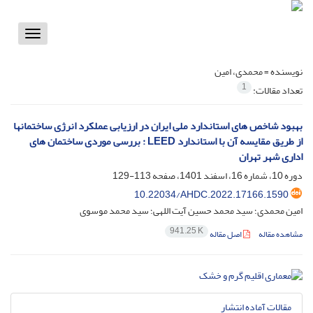
Toggle
vigation
نویسنده =
محمدی، امین
1
تعداد مقالات:
بهبود شاخص های استاندارد ملی ایران در ارزیابی عملکرد انرژی ساختمانها
از طریق مقایسه آن با استاندارد LEED : بررسی موردی ساختمان های
اداری شهر تهران
دوره 10، شماره 16، اسفند 1401، صفحه
113-129
10.22034/AHDC.2022.17166.1590
امین محمدی؛ سید محمد حسین آیت اللهی؛ سید محمد موسوی
941.25 K
مشاهده مقاله
اصل مقاله
مقالات آماده انتشار