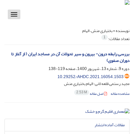
Toggle
vigation
نویسنده =
بختیاری منش، الهام
1
تعداد مقالات:
بررسی رابطه درون- بیرون و سیر تحولات آن در مساجد ایران ( از آغاز تا
دوران صفوی)
دوره 9، شماره 13، شهریور 1400، صفحه
119-138
10.29252/AHDC.2021.16054.1503
مجید رستمی قلعه لانی؛ الهام بختیاری منش
2.53 M
مشاهده مقاله
اصل مقاله
مقالات آماده انتشار