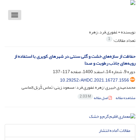
Toggle
vigation
نویسنده =
غفوری فرد، زهره
1
تعداد مقالات:
حفاظت از سازه‌های خشت و گلی سنتی در شهرهای کویری با استفاده از
رویه‌های جاذب رطوبت و صدا
دوره 9، شماره 14، اسفند 1400، صفحه
117-137
10.29252/AHDC.2021.16727.1556
محمدمهدی خبیری؛ زهره غفوری فرد؛ مسعود زینی؛ تَماس کُرنِل اِلماسی
2.03 M
مشاهده مقاله
اصل مقاله
مقالات آماده انتشار