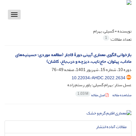
Toggle
vigation
نویسنده =
گسیلی، بهرام
1
تعداد مقالات:
بازخوانی الگوی معماری آیینی دورۀ قاجار (مطالعه موردی: حسینیه‌های
ماداب، پهلوان، حاج‌نایب، دیزچه و درب‌باغ، کاشان)
دوره 10، شماره 15، شهریور 1401، صفحه
49-76
10.22034/AHDC.2022.2634
عسل ستار؛ بهرام گسیلی؛ یاور رستم زاده
1.03 M
مشاهده مقاله
اصل مقاله
مقالات آماده انتشار