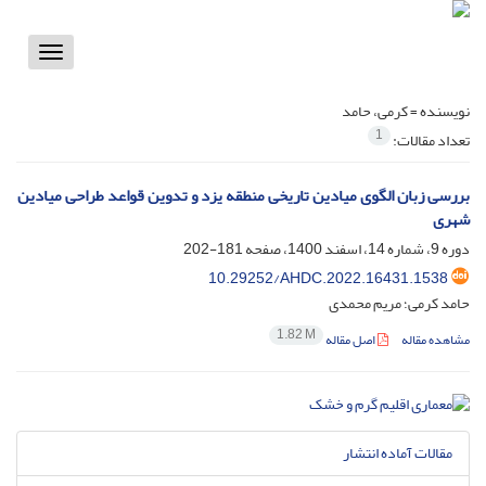
Toggle
vigation
نویسنده =
کرمی، حامد
1
تعداد مقالات:
بررسی زبان الگوی میادین تاریخی منطقه ‌یزد و تدوین قواعد طراحی میادین
شهری
دوره 9، شماره 14، اسفند 1400، صفحه
181-202
10.29252/AHDC.2022.16431.1538
حامد کرمی؛ مریم محمدی
1.82 M
مشاهده مقاله
اصل مقاله
مقالات آماده انتشار