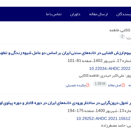
ویسندگان
ارسال مقاله
داوران
تماس با ما
کاکایی، فاطمه
2
ات:
وم ارزش فضایی در خانه‌های سنتی ایران بر اساس دو عامل شیوه زندگی و تفاوت 
81-101
10.22034/AHDC.2022
پور؛ علی اکبر حیدری؛ فاطمه کاکایی
1.96 M
ه
اصل مقاله
چکیده تفصیلی
تحول درون‌گرایی در ساختار ورودی خانه‌های ایران در دوره قاجار و دوره پهلوی ا
175-194
10.29252/AHDC.2021.15612
یی؛ حامد مضطرزاده