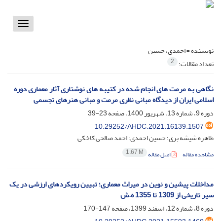
Toggle
vigation
نویسنده =
احمدی، حسین
2
تعداد مقالات:
نگاهی به مرمت های انجام شده در کتیبه های نوشتاری آثار معماری دوره‌
اسلامی ایران از دیدگاه مبانی نظری مرمت و مبانی هنرهای تجسمی
دوره 9، شماره 13، شهریور 1400، صفحه
23-39
10.29252/AHDC.2021.16139.1507
طاهره شیشه بری؛ حسین احمدی؛ احمد صالحی کاخکی
1.67 M
مشاهده مقاله
اصل مقاله
مداخلات پیشین و نوین در میراث معماری؛ تبیین رویکردهای ارزشی در یک
سیر تاریخی از 1309 تا 1355 ه.ش
دوره 8، شماره 12، اسفند 1399، صفحه
147-170