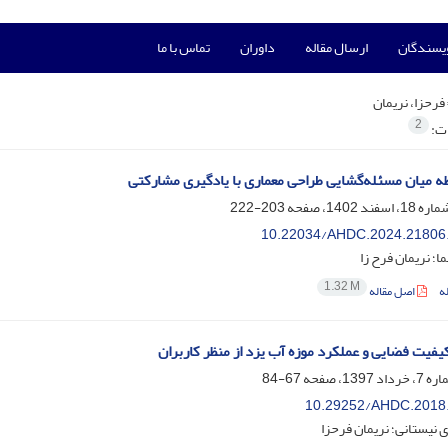
ویسندگان
ارسال مقاله
داوران
تماس با ما
فرحزا، نریمان
2
ات:
طه میان مسئله‌گشایی طراحی معماری با یادگیری مشارکتی
203-222
10.22034/AHDC.2024.21806
؛ نریمان فرح زا
1.32 M
ه
اصل مقاله
کیفیت فضایی و عملکرد موزه آب یزد از منظر کاربران
67-84
10.29252/AHDC.2018
 نیستانی؛ نریمان فرحزا