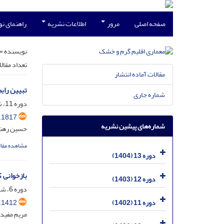
صفحه اصلی
مرور
اطلاعات نشریه
راهنمای ن
نویسنده =
تعداد مقال
مقالات آماده انتشار
تبیین راب
شماره جاری
دوره 11، شماره 18، اسفند 1402، صفحه
.1817
شماره‌های پیشین نشریه
حسین رهنما
مشاهده مقال
دوره 13 (1404)
بازخوانی 
دوره 12 (1403)
دوره 6، شماره 7، خرداد 1397، صفحه
.1412
دوره 11 (1402)
مریم مفیدی