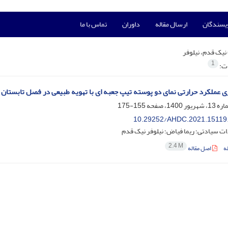
ویسندگان
ارسال مقاله
داوران
تماس با ما
نیک قدم، نیلوفر
1
ات:
ی عملکرد حرارتی نمای دو پوسته تیپ جعبه ای با تهویه طبیعی در فصل تابستان 
155-175
10.29252/AHDC.2021.15119
ت سیادتی؛ ریما فیاض؛ نیلوفر نیک قدم
2.4 M
ه
اصل مقاله