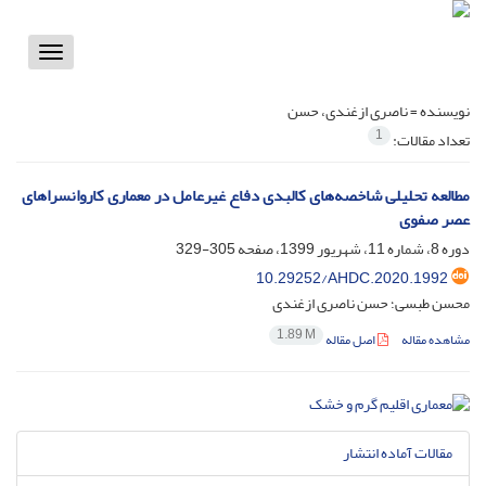
Toggle
vigation
نویسنده =
ناصری ازغندی، حسن
1
تعداد مقالات:
مطالعه تحلیلی شاخصه‌های کالبدی دفاع غیرعامل در معماری کاروانسراهای
عصر صفوی
دوره 8، شماره 11، شهریور 1399، صفحه
305-329
10.29252/AHDC.2020.1992
محسن طبسی؛ حسن ناصری ازغندی
1.89 M
مشاهده مقاله
اصل مقاله
مقالات آماده انتشار