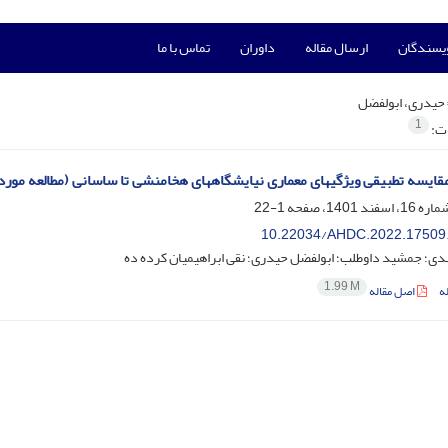
ویسندگان
ارسال مقاله
داوران
تماس با ما
حیدری، ابولفضل
1
ات:
قایسه تطبیقی ویژگیهای معماری نیایشگاههای هخامنشی تا ساسانی (مطالعه مورد
1-22
10.22034/AHDC.2022.17509
دی؛ جمشید داوطلب؛ ابولفضل حیدری؛ نقی ابراهیمیان کرده ده
1.99 M
ه
اصل مقاله