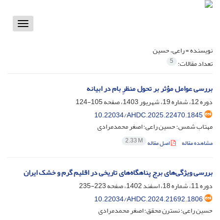
Toggle
vigation
نویسنده =
راعی، حسین
5
تعداد مقالات:
بررسی عوامل مؤثر بر تحول منظرِ بام در ابیانه
دوره 12، شماره 19، شهریور 1403، صفحه
105-124
10.22034/AHDC.2025.22470.1845
مهتاب شمس؛ حسین راعی؛ اصغر محمدمرادی
2.33 M
مشاهده مقاله
اصل مقاله
بررسی ویژگی‌های برج پناهگاه‌های تاریخی در اقلیم گرم و خشک ایران
دوره 11، شماره 18، اسفند 1402، صفحه
223-235
10.22034/AHDC.2024.21692.1806
حسین راعی؛ نسترن محقق؛ اصغر محمدمرادی