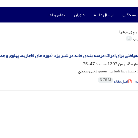
ویسندگان
ارسال مقاله
داوران
تماس با ما
بهپور، زهرا
1
ات:
هیافتی برای ادراک عرصه بندی خانه در شهر یزد (دوره های قاجاریه، پهلوی و جم
47-75
؛ حمیدرضا شعاعی؛ مسعود نبی میبدی
3.76 M
ه
اصل مقاله