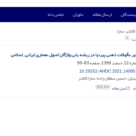
ویسندگان
ارسال مقاله
داوران
تماس با ما
کلانتر، سارا
1
ات:
ر مألوفات‌ ذهنی پیرنیا در ریشه یابی واژگان اصول معماری ایرانی_اسلامی
83-99
10.29252/AHDC.2021.14085
یان؛ حسین سلطان زاده؛ سارا کلانتر
631.6 K
ه
اصل مقاله