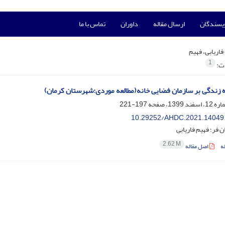
ویسندگان
ارسال مقاله
داوران
تماس با ما
فاریابی، فهیم
1
ات:
ه زندگی بر سازمان فضایی خانه(مطالعه موردی:شهرستان کرمان)
197-221
10.29252/AHDC.2021.14049
 فر؛ فهیم فاریابی
2.62 M
ه
اصل مقاله