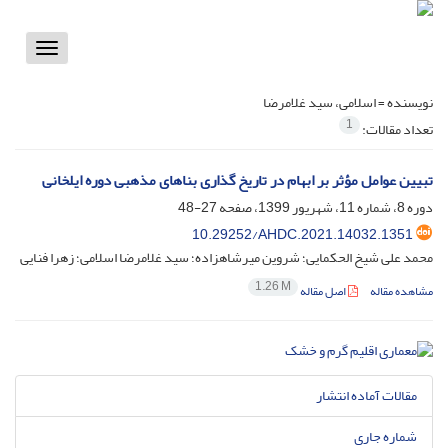
Toggle
vigation
نویسنده =
اسلامی، سید غلامرضا
1
تعداد مقالات:
تبیین عوامل مؤثر بر ابهام در تاریخ گذاری بناهای مذهبی دوره ایلخانی
دوره 8، شماره 11، شهریور 1399، صفحه
27-48
10.29252/AHDC.2021.14032.1351
محمد علی شیخ الحکمایی؛ شروین میرشاهزاده؛ سید غلامرضا اسلامی؛ زهرا فنایی
1.26 M
مشاهده مقاله
اصل مقاله
مقالات آماده انتشار
شماره جاری