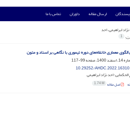
ویسندگان
ارسال مقاله
داوران
تماس با ما
نژاد ابراهیمی، احد
1
ات:
لگوی معماری خانقاه‌های دوره تیموری با نگاهی بر اسناد و متون
99-117
10.29252/AHDC.2022.16310
لحکمایی؛ احد نژاد ابراهیمی
1.74 M
ه
اصل مقاله