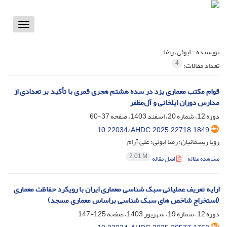
Toggle
vigation
نویسنده =
ابوئی، رضا
4
تعداد مقالات:
قوام مکتب معماری یزد در سده هشتم هجری قمری با تأکید بر تعدادی از
مدارس دوران ایلخانی و آل‌مظفر
دوره 12، شماره 20، اسفند 1403، صفحه
37-60
10.22034/AHDC.2025.22718.1849
رویا ریسمانیان؛ رضا ابوئی؛ علی آرام
2.01 M
مشاهده مقاله
اصل مقاله
ارایه تعریف عملیاتی سبک شناسی معماری ایران با رویکرد حفاظت معماری
(استخراج شاخص های سبک شناسی براساس معماری مسجد)
دوره 12، شماره 19، شهریور 1403، صفحه
125-147