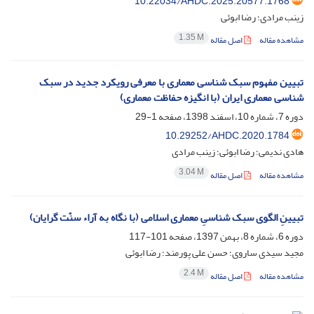
10.22034/AHDC.2025.20577.1768
زینب مرادی؛ رضا ابوئی
1.35 M
مشاهده مقاله
اصل مقاله
تبیین مفهوم سبک شناسی معماری با معرفی رویکرد جدید در سبک
شناسی معماری ایران (با انگیزه حفاظت معماری)
دوره 7، شماره 10، اسفند 1398، صفحه
1-29
10.29252/AHDC.2020.1784
هادی ندیمی؛ رضا ابوئی؛ زینب مرادی
3.04 M
مشاهده مقاله
اصل مقاله
تبیینِ الگوی سبک شناسیِ معماری اسلامی (با نگاه به آراء سنّت گرایان)
دوره 6، شماره 8، بهمن 1397، صفحه
101-117
مجید سیدی ساروی؛ حسن علی پورمند؛ رضا ابوئی
2.4 M
مشاهده مقاله
اصل مقاله