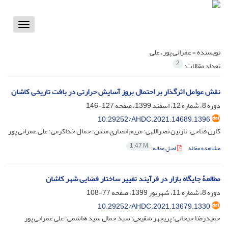
Toggle
vigation
نویسنده =
عمرانی پور، علی
2
تعداد مقالات:
نقش عوامل اثرگذار بر احتمال بروز آسایش حرارتی در بافت تاریخی کاشان
دوره 8، شماره 12، اسفند 1399، صفحه
127-146
10.29252/AHDC.2021.14689.1396
کارن فتاحی؛ نازنین نصراللهی؛ مریم انصاری منش؛ جمال خداکرمی؛ علی عمرانی پور
1.47 M
مشاهده مقاله
اصل مقاله
مطالعۀ جایگاه بازار در فرآیند تغییر ساختار فضایی شهر کاشان
دوره 8، شماره 11، شهریور 1399، صفحه
77-108
10.29252/AHDC.2021.13679.1330
حمیدرضا جیحانی؛ پریچهر شفیعی؛ سید جمال سید هاشمی؛ علی عمرانی پور