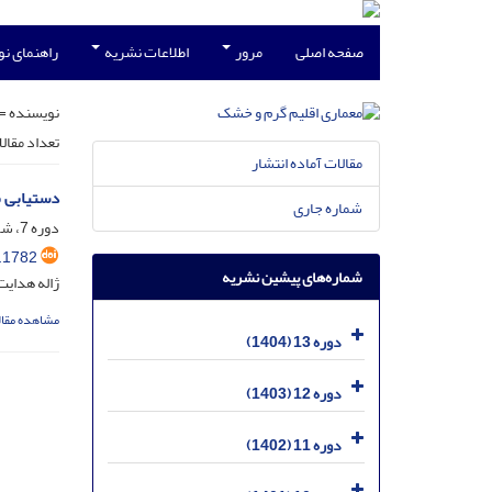
صفحه اصلی
مرور
اطلاعات نشریه
راهنمای ن
نویسنده =
تعداد مقال
مقالات آماده انتشار
دستیابی ب
شماره جاری
دوره 7، شماره 10، اسفند 1398، صفحه
.1782
شماره‌های پیشین نشریه
ژاله هدای
مشاهده مقال
دوره 13 (1404)
دوره 12 (1403)
دوره 11 (1402)