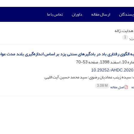
ویسندگان
ارسال مقاله
داوران
تماس با ما
هدایت، ژاله
1
ات:
ه الگوی رفتاری باد در بادگیرهای سنتی یزد بر اساس اندازه‌گیری بلند مدت عوا
53-70
10.29252/AHDC.2020
ت؛ سیده زینب عمادیان رضوی؛ سید محمد حسین آیت اللهی
3.08 M
ه
اصل مقاله