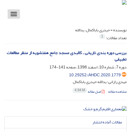
Toggle
vigation
نویسنده =
حیدری باباکمال، یدالله
1
تعداد مقالات:
بررسی دوره بندی تاریخی ـ کالبدی مسجد جامع هفتشویه از منظر مطالعات
تطبیقی
دوره 7، شماره 10، اسفند 1398، صفحه
141-174
10.29252/AHDC.2020.1779
مهدی رازانی؛ یدالله حیدری باباکمال
4.94 M
مشاهده مقاله
اصل مقاله
مقالات آماده انتشار