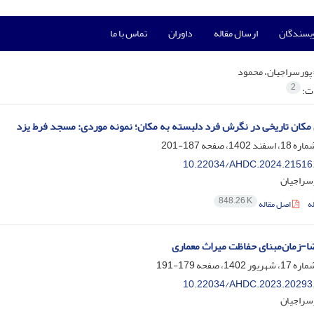
ویسندگان
ارسال مقاله
داوران
تماس با ما
پورسراجیان، محمود
2
ات:
مکان تاریخی در نگرش فرد دلبسته به مکان؛ نمونه موردی: مسجد فرط یزد
187-201
10.22034/AHDC.2024.21516
سراجیان
848.26 K
ه
اصل مقاله
-زمان‌مبنای حفاظت میراث معماری
179-191
10.22034/AHDC.2023.20293
سراجیان