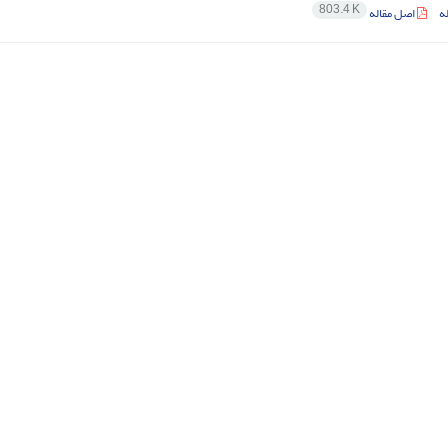
803.4 K
ه
اصل مقاله