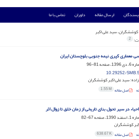
ویسندگان
ارسال مقاله
داوران
تماس با ما
کوششگران، سید علی اکبر
2
ات:
ی معماری کپری نیمه جنوبی بلوچستان ایران
81-96
10.29252/SMB.5
زاده؛ سید علی اکبر کوششگران
1.55 M
ه
اصل مقاله
یاء در سیر تحول بنای تاریخی از زمان خلق تا زوال اثر
67-82
کبر کوششگران
638.67 K
ه
اصل مقاله