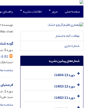
صفحه اصلی
مرور
اطلاعات نشریه
راهنمای ن
نویسنده =
تعداد مقال
مقالات آماده انتشار
گونه شناس
شماره جاری
دوره 5، شماره 6، دی 1396، صفحه
.6.81
شماره‌های پیشین نشریه
حسنا ملک 
مشاهده مقال
دوره 13 (1404)
فرصتهای اح
دوره 12 (1403)
دوره 1، شماره 1، اسفند 1390، صفحه
سید علی ا
دوره 11 (1402)
مشاهده مقال