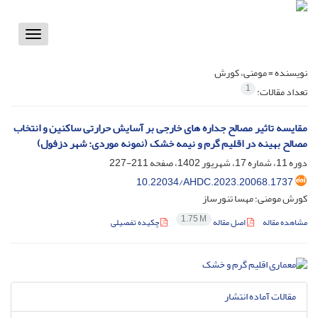
Toggle
vigation
نویسنده =
مومنی، کورش
1
تعداد مقالات:
مقایسه تاثیر مصالح جداره های خارجی بر آسایش حرارتی ساکنین و انتخاب
مصالح بهینه در اقلیم گرم و نیمه خشک (نمونه موردی: شهر دزفول)
دوره 11، شماره 17، شهریور 1402، صفحه
211-227
10.22034/AHDC.2023.20068.1737
کورش مومنی؛ مهسا تنورساز
1.75 M
مشاهده مقاله
اصل مقاله
چکیده تفصیلی
مقالات آماده انتشار