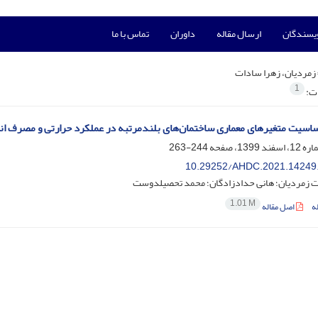
ویسندگان
ارسال مقاله
داوران
تماس با ما
زمردیان، زهرا سادات
1
ات:
ساسیت متغیرهای معماری ساختمان‌های بلندمرتبه در عملکرد حرارتی و مصرف انر
244-263
10.29252/AHDC.2021.14249
ت زمردیان؛ هانی حدادزادگان؛ محمد تحصیلدوست
1.01 M
ه
اصل مقاله